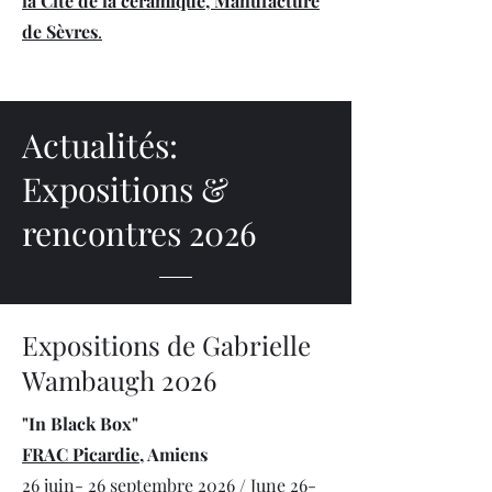
la Cité de la céramique, Manufacture
de Sèvres
.
Actualités:
Expositions &
rencontres 2026
Expositions de Gabrielle
Wambaugh 2026
"In Black Box"
FRAC Picardie
, Amiens
26 juin- 26 septembre 2026 / June 26-