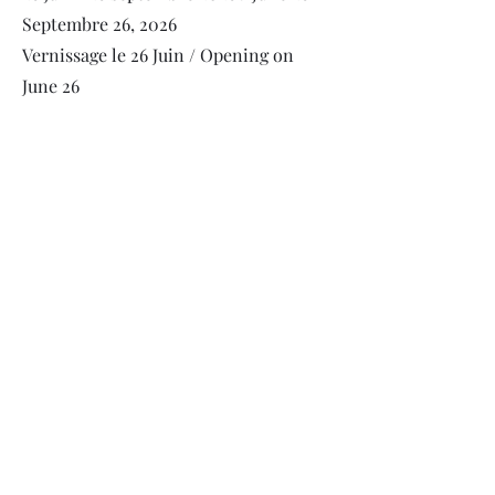
Septembre 26, 2026
Vernissage le 26 Juin / Opening on
June 26
« A l’orée des Paysages »
La Maladrerie Saint Lazare
, Beauvais
Gabrielle Wambaugh, Raphaëlle Peria
2 juillet - 2 octobre 2026 / July 3 -
October 4, 2026
Vernissage le 2 Juillet à 19h / Opening
on July 2, at 7 P.M.
« Between Gaps »
Traver Gallery, Seattle USA
Solo show Gabrielle Wambaugh
5 septembre - 15 octobre 2026 /