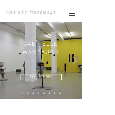
Gabrielle Wambaugh
GABRIELLE
WAMBAUGH
SCULPTURES