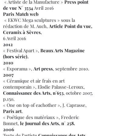
« Artiste de la Manufacture »
Press point
de vue N° 3534
Avril 2016
Paris Match web
« EKWC Mega sculptures » sous la
rédaction de M. Auch,
Article Point du vue,
Ceramix à Sèvres
,
6 Avril 2016
2012
« Festival Apart »,
Beaux Arts Magazine
(hors série).
2010
« Exporama »,
Art press
, septembre 2010.
2007
« Céramique et air frais en art
contemporain », Elodie Palasse-Leroux,
Connaissance des Arts, n°653
, octobre 2007,
p.150.
« One on top of eachother », J. Caprasse,
Paris art
.
« Poétique des matériaux », Frederic
Bonnet,
le Journal des Arts, n° 258.
2006
Texte de l’artiste
Connaissance des Arts