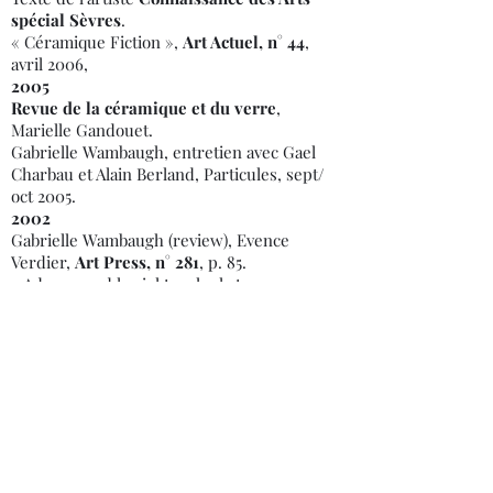
spécial Sèvres
.
« Céramique Fiction »,
Art Actuel, n° 44
,
avril 2006,
2005
Revue de la céramique et du verre
,
Marielle Gandouet.
Gabrielle Wambaugh, entretien avec Gael
Charbau et Alain Berland, Particules, sept/
oct 2005.
2002
Gabrielle Wambaugh (review), Evence
Verdier,
Art Press, n° 281
, p. 85.
« Aden quand le ciel touche la terre »,
Emmanuelle Lequeux,
Le Monde, mai
2002
, p. 2-9.
2000
« L' incurable mémoire des corps »,
Edouard Levé,
Parachute
.
« C'est bien dommage », Jean Max Colard,
Inrockuptibles
, octobre, p.66.
Ce que nous regardons, Ce qui nous fait
défaut, Christian Gatinoni,
Semaine