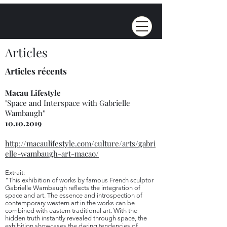
Gabrielle Wambaugh
Articles
Articles récents
Macau Lifestyle
"Space and Interspace with Gabrielle
Wambaugh"
10.10.2019
http://macaulifestyle.com/culture/arts/gabri
elle-wambaugh-art-macao/
Extrait:
"This exhibition of works by famous French sculptor
Gabrielle Wambaugh reflects the integration of
space and art. The essence and introspection of
contemporary western art in the works can be
combined with eastern traditional art. With the
hidden truth instantly revealed through space, the
exhibition showcases the daring tendencies of